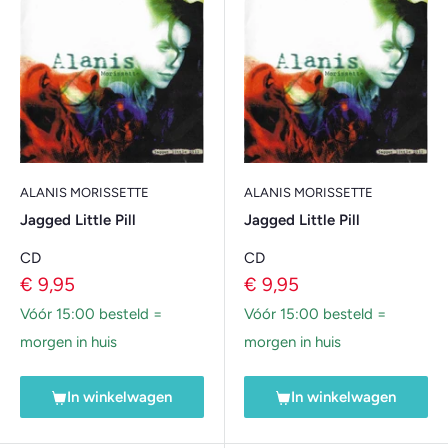
ALANIS MORISSETTE
ALANIS MORISSETTE
Jagged Little Pill
Jagged Little Pill
CD
CD
Verkoopprijs
Verkoopprijs
€ 9,95
€ 9,95
Vóór 15:00 besteld =
Vóór 15:00 besteld =
morgen in huis
morgen in huis
In winkelwagen
In winkelwagen