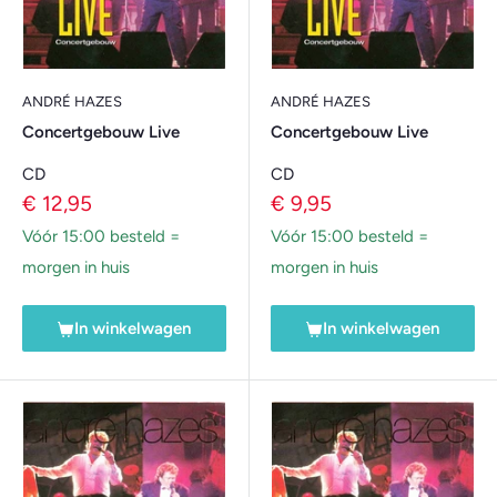
ANDRÉ HAZES
ANDRÉ HAZES
Concertgebouw Live
Concertgebouw Live
CD
CD
Verkoopprijs
Verkoopprijs
€ 12,95
€ 9,95
Vóór 15:00 besteld =
Vóór 15:00 besteld =
morgen in huis
morgen in huis
In winkelwagen
In winkelwagen