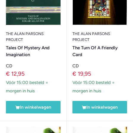
THE ALAN PARSONS
THE ALAN PARSONS
PROJECT
PROJECT
Tales Of Mystery And
The Turn Of A Friendly
Imagination
Card
CD
CD
Verkoopprijs
Verkoopprijs
€ 12,95
€ 19,95
Vóór 15:00 besteld =
Vóór 15:00 besteld =
morgen in huis
morgen in huis
In winkelwagen
In winkelwagen