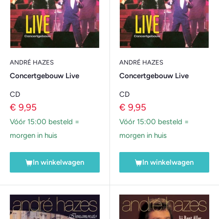
ANDRÉ HAZES
ANDRÉ HAZES
Concertgebouw Live
Concertgebouw Live
CD
CD
Verkoopprijs
Verkoopprijs
€ 9,95
€ 9,95
Vóór 15:00 besteld =
Vóór 15:00 besteld =
morgen in huis
morgen in huis
In winkelwagen
In winkelwagen