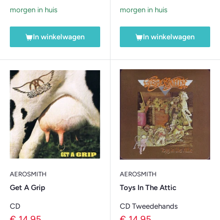
morgen in huis
morgen in huis
In winkelwagen
In winkelwagen
AEROSMITH
AEROSMITH
Get A Grip
Toys In The Attic
CD
CD Tweedehands
Verkoopprijs
Verkoopprijs
€ 14,95
€ 14,95