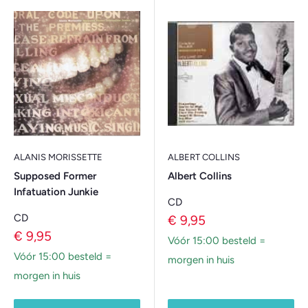
ALANIS MORISSETTE
ALBERT COLLINS
Supposed Former
Albert Collins
Infatuation Junkie
CD
CD
Verkoopprijs
€ 9,95
Verkoopprijs
€ 9,95
Vóór 15:00 besteld =
Vóór 15:00 besteld =
morgen in huis
morgen in huis