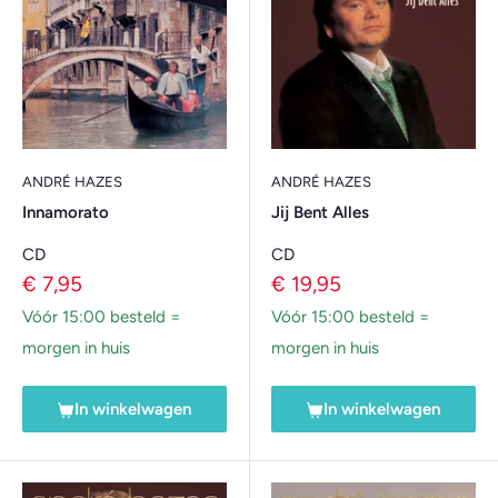
ANDRÉ HAZES
ANDRÉ HAZES
Innamorato
Jij Bent Alles
CD
CD
Verkoopprijs
Verkoopprijs
€ 7,95
€ 19,95
Vóór 15:00 besteld =
Vóór 15:00 besteld =
morgen in huis
morgen in huis
In winkelwagen
In winkelwagen