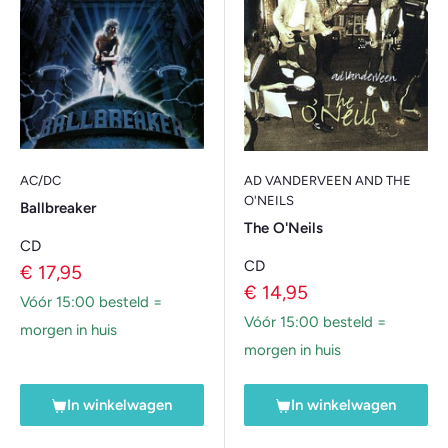
AC/DC
AD VANDERVEEN AND THE
O'NEILS
Ballbreaker
The O'Neils
CD
CD
Verkoopprijs
€ 17,95
Verkoopprijs
€ 14,95
Vóór 15:00 besteld =
Vóór 15:00 besteld =
morgen in huis
morgen in huis
In winkelwagen
In winkelwagen