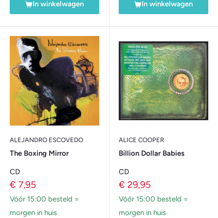
In winkelwagen
In winkelwagen
ALEJANDRO ESCOVEDO
ALICE COOPER
The Boxing Mirror
Billion Dollar Babies
CD
CD
Verkoopprijs
Verkoopprijs
€ 7,95
€ 29,95
Vóór 15:00 besteld =
Vóór 15:00 besteld =
morgen in huis
morgen in huis