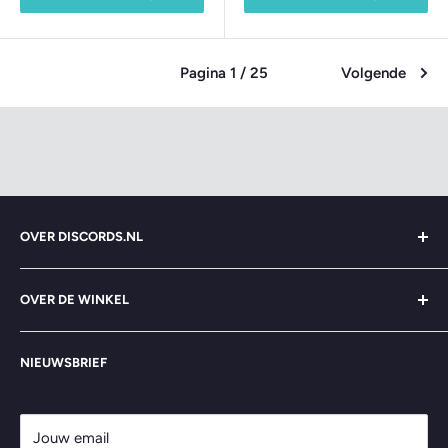
Pagina 1 / 25
Volgende
OVER DISCORDS.NL
Zoeken
OVER DE WINKEL
Over ons
Contact
>> Alles Draait om Muziek <<
NIEUWSBRIEF
Veelgestelde vragen
Lange Hezelstraat 32, Nijmegen
Algemene voorwaarden
Openingstijden
Privacybeleid
Jouw email