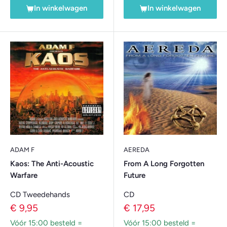
In winkelwagen
In winkelwagen
ADAM F
AEREDA
Kaos: The Anti-Acoustic
From A Long Forgotten
Warfare
Future
CD Tweedehands
CD
Verkoopprijs
Verkoopprijs
€ 9,95
€ 17,95
Vóór 15:00 besteld =
Vóór 15:00 besteld =