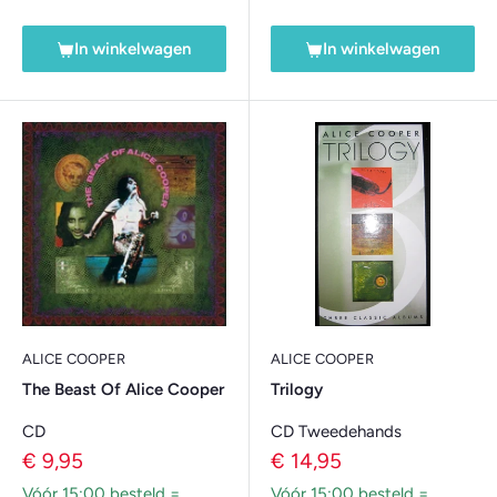
In winkelwagen
In winkelwagen
ALICE COOPER
ALICE COOPER
The Beast Of Alice Cooper
Trilogy
CD
CD Tweedehands
Verkoopprijs
Verkoopprijs
€ 9,95
€ 14,95
Vóór 15:00 besteld =
Vóór 15:00 besteld =