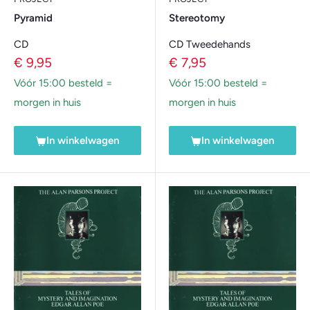
Pyramid
Stereotomy
CD
CD Tweedehands
Verkoopprijs
Verkoopprijs
€ 9,95
€ 7,95
Vóór 15:00 besteld =
Vóór 15:00 besteld =
morgen in huis
morgen in huis
In winkelwagen
In winkelwagen