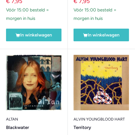
Verkoopprijs
Verkoopprijs
€ 7,95
€ 7,95
Vóór 15:00 besteld =
Vóór 15:00 besteld =
morgen in huis
morgen in huis
In winkelwagen
In winkelwagen
ALTAN
ALVIN YOUNGBLOOD HART
Blackwater
Territory