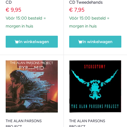
CD
CD Tweedehands
Verkoopprijs
Verkoopprijs
€ 9,95
€ 7,95
Vóór 15:00 besteld =
Vóór 15:00 besteld =
morgen in huis
morgen in huis
In winkelwagen
In winkelwagen
THE ALAN PARSONS
THE ALAN PARSONS
PROJECT
PROJECT