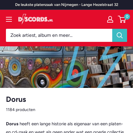
Door
De leukste platenzaak van Nijmegen - Lange Hezelstraat 32
naar
0
Discords.nl
content
Dorus
1184 producten
Dorus
heeft een lange historie als eigenaar van een platen-
en cd-zaak en weet als geen ander wat een goede collectie