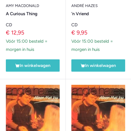
AMY MACDONALD
ANDRÉ HAZES
A Curious Thing
'n Vriend
CD
CD
Verkoopprijs
Verkoopprijs
€ 12,95
€ 9,95
Vóór 15:00 besteld =
Vóór 15:00 besteld =
morgen in huis
morgen in huis
In winkelwagen
In winkelwagen