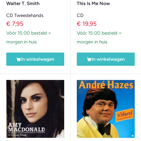
Walter T. Smith
This Is Me Now
CD Tweedehands
CD
Verkoopprijs
Verkoopprijs
€ 7,95
€ 19,95
Vóór 15:00 besteld =
Vóór 15:00 besteld =
morgen in huis
morgen in huis
In winkelwagen
In winkelwagen