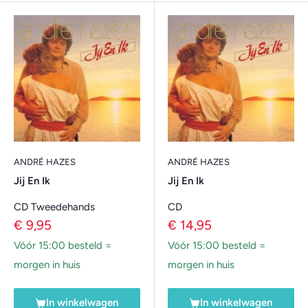
ANDRÉ HAZES
ANDRÉ HAZES
Jij En Ik
Jij En Ik
CD Tweedehands
CD
Verkoopprijs
Verkoopprijs
€ 9,95
€ 14,95
Vóór 15:00 besteld =
Vóór 15:00 besteld =
morgen in huis
morgen in huis
In winkelwagen
In winkelwagen