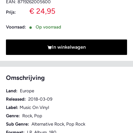
EAN:
8719262005600
Verkoopprijs
€ 24,95
Prijs:
Voorraad:
Op voorraad
In winkelwagen
Omschrijving
Land:
Europe
Released:
2018-03-09
Label:
Music On Vinyl
Genre:
Rock, Pop
Sub Genre:
Alternative Rock, Pop Rock
Formaat:
LP, Album, 180