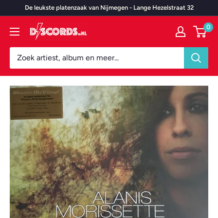
Door
De leukste platenzaak van Nijmegen - Lange Hezelstraat 32
naar
0
Discords.nl
content