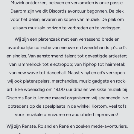
Muziek ontdekken, beleven en verzamelen is onze passie.
Daarom zijn we dit Discords avontuur begonnen. De plek
voor het delen, ervaren en kopen van muziek. De plek om
elkaars muzikale horizon te verbreden en te verleggen.
Wij zijn een platenzaak met een verrassend brede en
avontuurlijke collectie van nieuwe en tweedehands lp’s, cd’s
en singles. Van aanstormend talent tot gevestigde artiesten;
van rammelrock tot electropop; van hiphop tot hairmetal;
van new wave tot dancehall. Naast vinyl en cd’s verkopen
wij ook platenspelers, merchandise, music gadgets en rock-
art. Elke woensdag om 19.00 uur draaien we kikke muziek bij
Discords Radio. Iedere maand organiseren wij spannende live
optredens op de speelplaats in de winkel. Kortom, veel tofs
voor muzikale omnivoren en audiofiele fijnproevers!
Wij zijn Renate, Roland en René en zoeken mede-avonturiers,