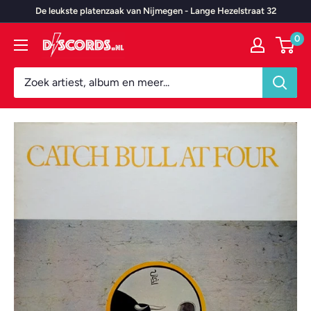
Door
De leukste platenzaak van Nijmegen - Lange Hezelstraat 32
naar
0
Discords.nl
content