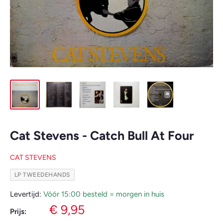
Cat Stevens - Catch Bull At Four
CAT STEVENS
LP TWEEDEHANDS
Levertijd:
Vóór 15:00 besteld = morgen in huis
Verkoopprijs
€ 9,95
Prijs: