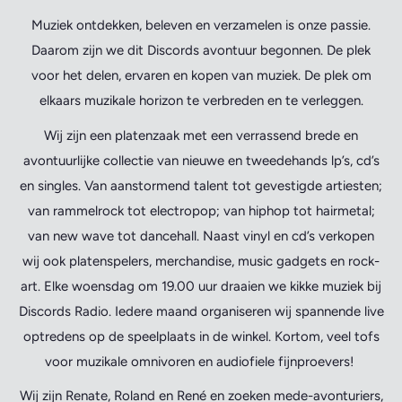
Muziek ontdekken, beleven en verzamelen is onze passie.
Daarom zijn we dit Discords avontuur begonnen. De plek
voor het delen, ervaren en kopen van muziek. De plek om
elkaars muzikale horizon te verbreden en te verleggen.
Wij zijn een platenzaak met een verrassend brede en
avontuurlijke collectie van nieuwe en tweedehands lp’s, cd’s
en singles. Van aanstormend talent tot gevestigde artiesten;
van rammelrock tot electropop; van hiphop tot hairmetal;
van new wave tot dancehall. Naast vinyl en cd’s verkopen
wij ook platenspelers, merchandise, music gadgets en rock-
art. Elke woensdag om 19.00 uur draaien we kikke muziek bij
Discords Radio. Iedere maand organiseren wij spannende live
optredens op de speelplaats in de winkel. Kortom, veel tofs
voor muzikale omnivoren en audiofiele fijnproevers!
Wij zijn Renate, Roland en René en zoeken mede-avonturiers,