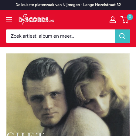
Door
De leukste platenzaak van Nijmegen - Lange Hezelstraat 32
naar
0
Discords.nl
content