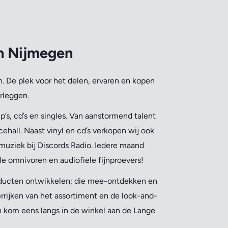
an Nijmegen
. De plek voor het delen, ervaren en kopen
rleggen.
’s, cd’s en singles. Van aanstormend talent
ehall. Naast vinyl en cd’s verkopen wij ook
muziek bij Discords Radio. Iedere maand
le omnivoren en audiofiele fijnproevers!
oducten ontwikkelen; die mee-ontdekken en
errijken van het assortiment en de look-and-
en kom eens langs in de winkel aan de Lange