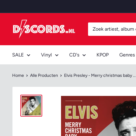
Door
naar
content
Discords.nl
SALE
Vinyl
CD's
KPOP
Genres
Home
Alle Producten
Elvis Presley - Merry christmas baby ...