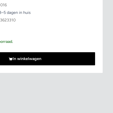
2016
3–5 dagen in huis
3623310
rijs
oorraad.
In winkelwagen