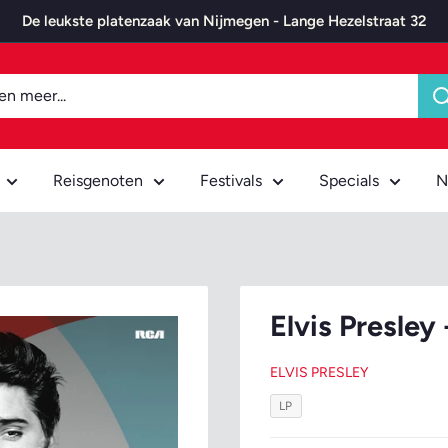
De leukste platenzaak van Nijmegen - Lange Hezelstraat 32
Reisgenoten
Festivals
Specials
N
Elvis Presley
ELVIS PRESLEY
LP