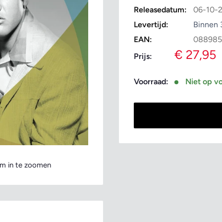
Releasedatum:
06-10-
Levertijd:
Binnen 
EAN:
088985
Verkoopp
€ 27,95
Prijs:
Voorraad:
Niet op v
m in te zoomen