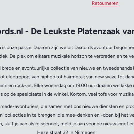
Retourneren
rds.nl - De Leukste Platenzaak v
is onze passie.
Daarom zijn we dit Discords avontuur begonnen
iek. De plek om elkaars muzikale horizon te verbreden en te ve
 brede en avontuurlijke collectie van nieuwe en tweedehands lp
ot electropop; van hiphop tot hairmetal; van new wave tot danc
ets en rock-art. Elke woensdag om 19.00 uur draaien we kikke 
s op de speelplaats in de winkel. Kortom, veel tofs voor muzika
n mede-avonturiers, die samen met ons nieuwe diensten en pr
n' collecties in te brengen; die mee-denken en -doen bij het v
 sluit je aan als reisgenoot, meld je aan voor de nieuwsbrief 
Hezelstraat 32 in Nijmegen!