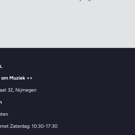
L
t om Muziek <<
aat 32, Nijmegen
n
oten
 met Zaterdag: 10:30-17:30