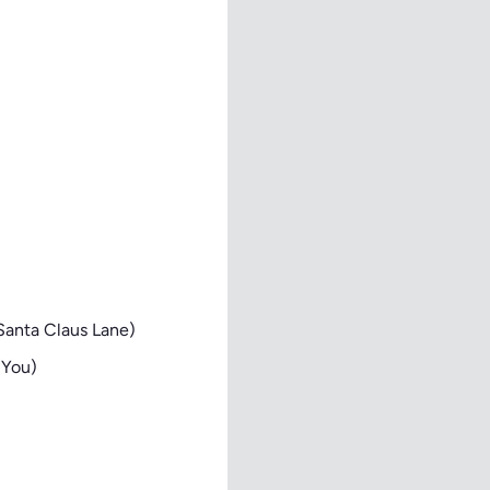
Santa Claus Lane)
 You)