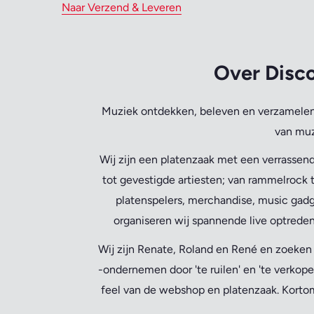
Naar Verzend & Leveren
Over Disco
Muziek ontdekken, beleven en verzamelen 
van muz
Wij zijn een platenzaak met een verrassend
tot gevestigde artiesten; van rammelrock t
platenspelers, merchandise, music gadg
organiseren wij spannende live optreden
Wij zijn Renate, Roland en René en zoeke
-ondernemen door 'te ruilen' en 'te verkope
feel van de webshop en platenzaak. Kortom,