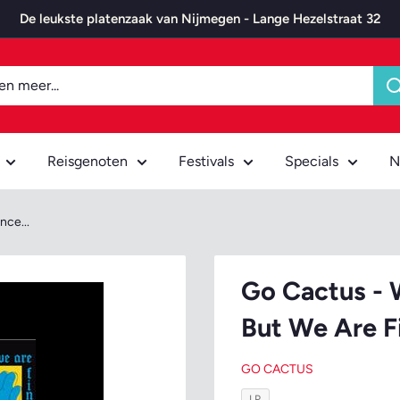
De leukste platenzaak van Nijmegen - Lange Hezelstraat 32
Reisgenoten
Festivals
Specials
N
ce...
Go Cactus -
But We Are F
GO CACTUS
LP