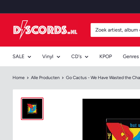
Door
naar
content
Discords.nl
SALE
Vinyl
CD's
KPOP
Genres
Home
Alle Producten
Go Cactus - We Have Wasted the Chan