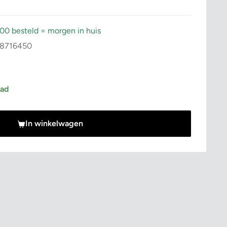
:00 besteld = morgen in huis
8716450
rijs
aad
In winkelwagen