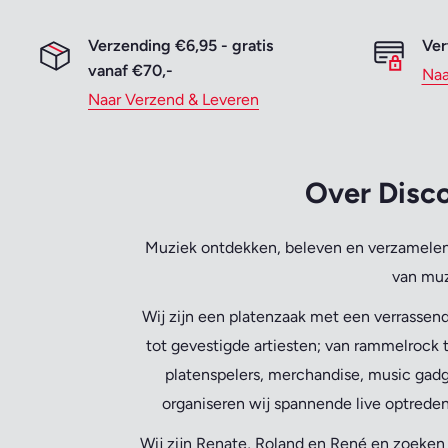
Verzending €6,95 - gratis
Ver
vanaf €70,-
Naa
Naar Verzend & Leveren
Over Disco
Muziek ontdekken, beleven en verzamelen 
van muz
Wij zijn een platenzaak met een verrassend
tot gevestigde artiesten; van rammelrock t
platenspelers, merchandise, music gadg
organiseren wij spannende live optreden
Wij zijn Renate, Roland en René en zoeke