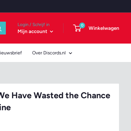
Login / Schrijf in
0
Winkelwagen
Mijn account
ieuwsbrief
Over Discords.nl
 We Have Wasted the Chance
ine