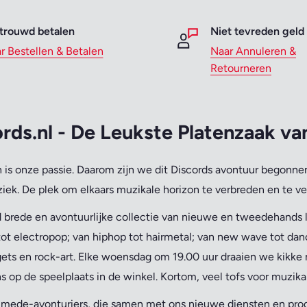
trouwd betalen
Niet tevreden geld
r Bestellen & Betalen
Naar Annuleren &
Retourneren
rds.nl - De Leukste Platenzaak v
is onze passie.
Daarom zijn we dit Discords avontuur begonnen
iek. De plek om elkaars muzikale horizon te verbreden en te ve
 brede en avontuurlijke collectie van nieuwe en tweedehands lp
ot electropop; van hiphop tot hairmetal; van new wave tot danc
ets en rock-art. Elke woensdag om 19.00 uur draaien we kikke 
s op de speelplaats in de winkel. Kortom, veel tofs voor muzika
n mede-avonturiers, die samen met ons nieuwe diensten en pr