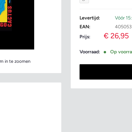
Levertijd:
Vóór 15
EAN:
405053
Verkoopp
€ 26,95
Prijs:
Voorraad:
Op voorr
m in te zoomen