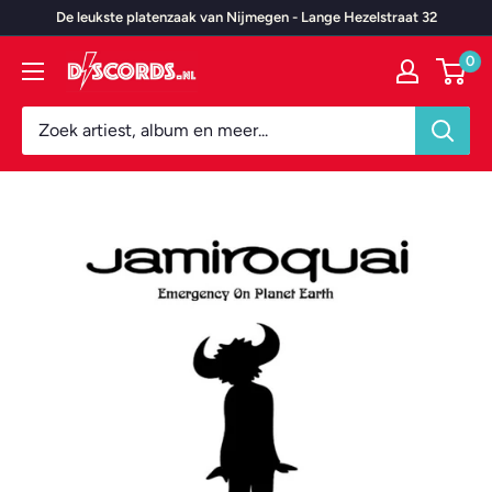
Door
De leukste platenzaak van Nijmegen - Lange Hezelstraat 32
naar
0
Discords.nl
content