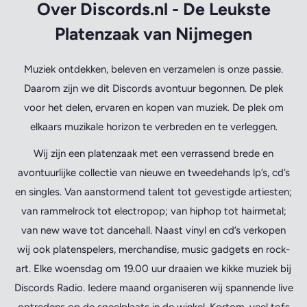
Over Discords.nl - De Leukste
Platenzaak van Nijmegen
Muziek ontdekken, beleven en verzamelen is onze passie.
Daarom zijn we dit Discords avontuur begonnen. De plek
voor het delen, ervaren en kopen van muziek. De plek om
elkaars muzikale horizon te verbreden en te verleggen.
Wij zijn een platenzaak met een verrassend brede en
avontuurlijke collectie van nieuwe en tweedehands lp’s, cd’s
en singles. Van aanstormend talent tot gevestigde artiesten;
van rammelrock tot electropop; van hiphop tot hairmetal;
van new wave tot dancehall. Naast vinyl en cd’s verkopen
wij ook platenspelers, merchandise, music gadgets en rock-
art. Elke woensdag om 19.00 uur draaien we kikke muziek bij
Discords Radio. Iedere maand organiseren wij spannende live
optredens op de speelplaats in de winkel. Kortom, veel tofs