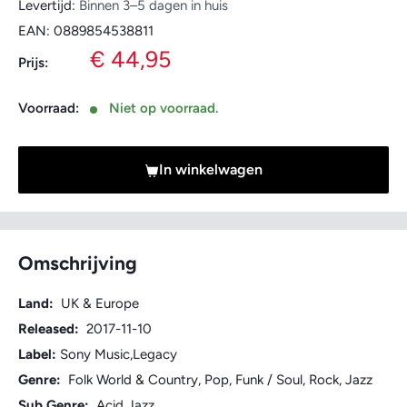
Levertijd:
Binnen 3–5 dagen in huis
EAN:
0889854538811
Verkoopprijs
€ 44,95
Prijs:
Voorraad:
Niet op voorraad.
In winkelwagen
Omschrijving
Land:
UK & Europe
Released:
2017-11-10
Label:
Sony Music,Legacy
Genre:
Folk World & Country, Pop, Funk / Soul, Rock, Jazz
Sub Genre:
Acid Jazz