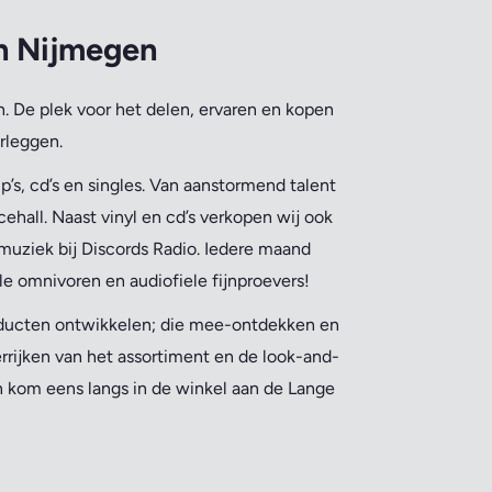
an Nijmegen
. De plek voor het delen, ervaren en kopen
rleggen.
’s, cd’s en singles. Van aanstormend talent
ehall. Naast vinyl en cd’s verkopen wij ook
muziek bij Discords Radio. Iedere maand
le omnivoren en audiofiele fijnproevers!
oducten ontwikkelen; die mee-ontdekken en
errijken van het assortiment en de look-and-
en kom eens langs in de winkel aan de Lange