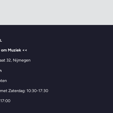
L
t om Muziek <<
aat 32, Nijmegen
n
oten
 met Zaterdag: 10:30-17:30
-17:00