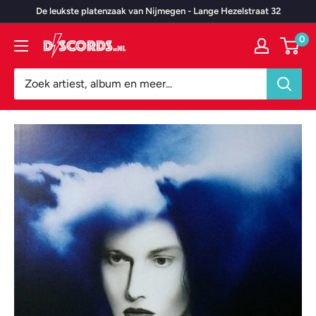
Door
De leukste platenzaak van Nijmegen - Lange Hezelstraat 32
naar
0
Discords.nl
content