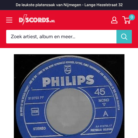
Door
De leukste platenzaak van Nijmegen - Lange Hezelstraat 32
naar
0
Discords.nl
content