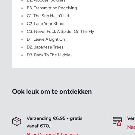
B2. Wooden Soldiers
B3. Transmitting Receiving
C1. The Sun Hasn't Left
C2. Lace Your Shoes
C3. Never Fuck A Spider On The Fly
D1. Leave A Light On
D2. Japanese Trees
D3. Back To The Middle
Ook leuk om te ontdekken
Verzending €6,95 - gratis
Ver
vanaf €70,-
Naa
Naar Verzend & Leveren