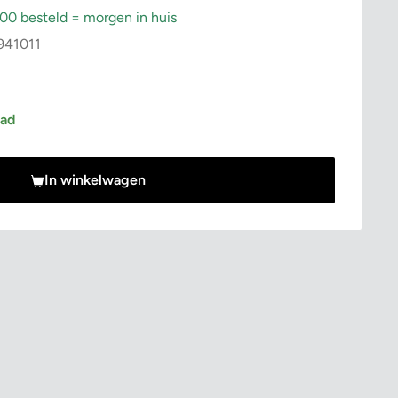
:00 besteld = morgen in huis
941011
rijs
aad
In winkelwagen