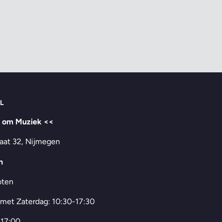
L
t om Muziek <<
aat 32, Nijmegen
n
oten
 met Zaterdag: 10:30-17:30
-17:00