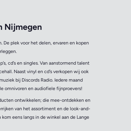
an Nijmegen
. De plek voor het delen, ervaren en kopen
rleggen.
’s, cd’s en singles. Van aanstormend talent
ehall. Naast vinyl en cd’s verkopen wij ook
muziek bij Discords Radio. Iedere maand
le omnivoren en audiofiele fijnproevers!
oducten ontwikkelen; die mee-ontdekken en
errijken van het assortiment en de look-and-
en kom eens langs in de winkel aan de Lange