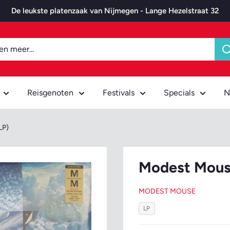
De leukste platenzaak van Nijmegen - Lange Hezelstraat 32
Reisgenoten
Festivals
Specials
N
LP)
Modest Mouse
MODEST MOUSE
LP