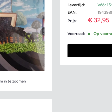
Levertijd:
Vóór 15
EAN:
194398
Verkoopp
€ 32,95
Prijs:
Voorraad:
Op voorr
m in te zoomen