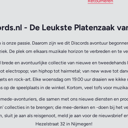
Retourneren
rds.nl - De Leukste Platenzaak v
is onze passie.
Daarom zijn we dit Discords avontuur begonnen
iek. De plek om elkaars muzikale horizon te verbreden en te ve
 brede en avontuurlijke collectie van nieuwe en tweedehands lp
ot electropop; van hiphop tot hairmetal; van new wave tot danc
ets en rock-art. Elke woensdag om 19.00 uur draaien we kikke 
s op de speelplaats in de winkel. Kortom, veel tofs voor muzika
n mede-avonturiers, die samen met ons nieuwe diensten en pr
n' collecties in te brengen; die mee-denken en -doen bij het v
 sluit je aan als reisgenoot, meld je aan voor de nieuwsbrief 
Hezelstraat 32 in Nijmegen!