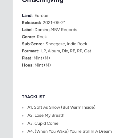
Land:
Europe
Released:
2021-05-21
Label:
Domino,MBV Records
Genre:
Rock
Sub Genre:
Shoegaze, Indie Rock
Formaat:
LP, Album, Dlx, RE, RP, Gat
Plaat:
Mint (M)
Hoes:
Mint (M)
TRACKLIST
A1. Soft As Snow (But Warm Inside)
A2. Lose My Breath
A3. Cupid Come
A4. (When You Wake) You're Still In A Dream