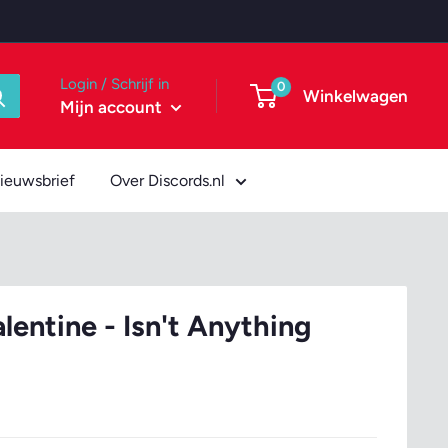
Login / Schrijf in
0
Winkelwagen
Mijn account
ieuwsbrief
Over Discords.nl
entine - Isn't Anything