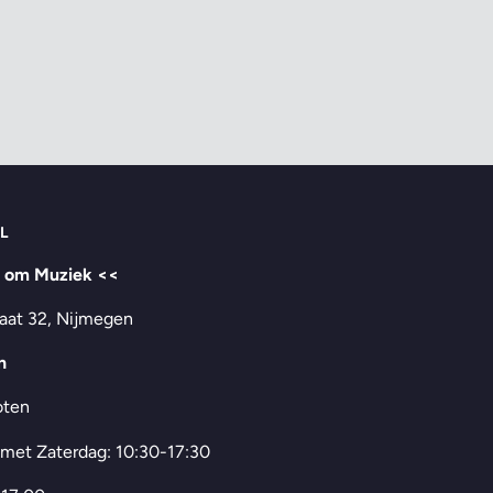
L
t om Muziek <<
aat 32, Nijmegen
n
oten
 met Zaterdag: 10:30-17:30