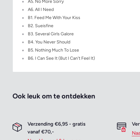
A5. No More Sorry
A6. All I Need
B1. Feed Me With Your Kiss
B2. Sueisfine
B3. Several Girls Galore
B4. You Never Should
B5. Nothing Much To Lose
B6. I Can See It (But I Can't Feel It)
Ook leuk om te ontdekken
Verzending €6,95 - gratis
Ver
vanaf €70,-
Naa