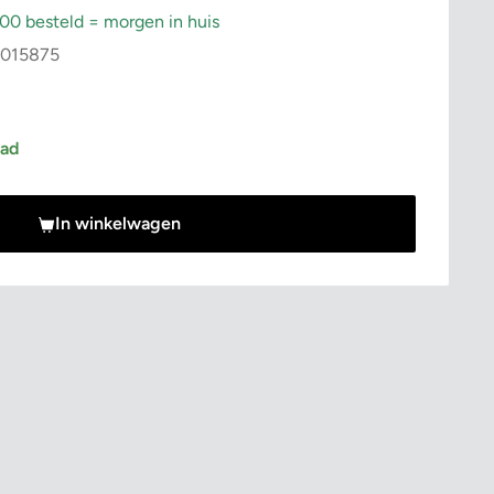
:00 besteld = morgen in huis
015875
rijs
aad
In winkelwagen