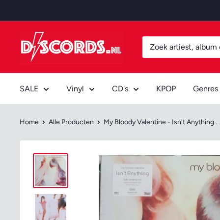
Door
naar
content
Discords.nl
SALE
Vinyl
CD's
KPOP
Genres
Home
Alle Producten
My Bloody Valentine - Isn't Anything ...