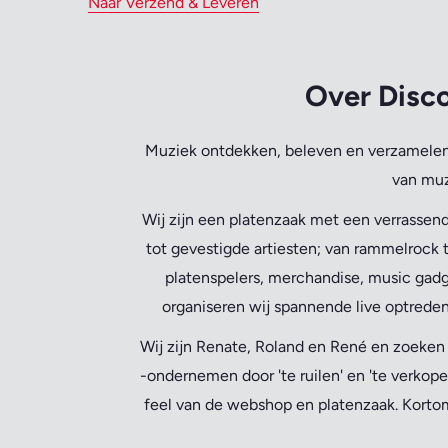
Naar Verzend & Leveren
Over Disco
Muziek ontdekken, beleven en verzamelen 
van muz
Wij zijn een platenzaak met een verrassend
tot gevestigde artiesten; van rammelrock t
platenspelers, merchandise, music gadg
organiseren wij spannende live optreden
Wij zijn Renate, Roland en René en zoeke
-ondernemen door 'te ruilen' en 'te verkope
feel van de webshop en platenzaak. Kortom,