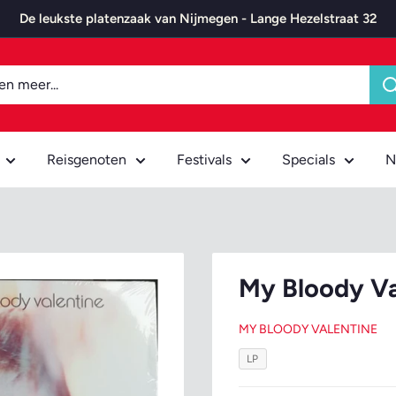
De leukste platenzaak van Nijmegen - Lange Hezelstraat 32
Reisgenoten
Festivals
Specials
N
My Bloody Val
MY BLOODY VALENTINE
LP