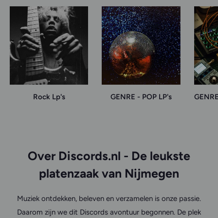
Rock Lp's
GENRE - POP LP's
GENRE
Over Discords.nl - De leukste
platenzaak van Nijmegen
Muziek ontdekken, beleven en verzamelen is onze passie.
Daarom zijn we dit Discords avontuur begonnen. De plek