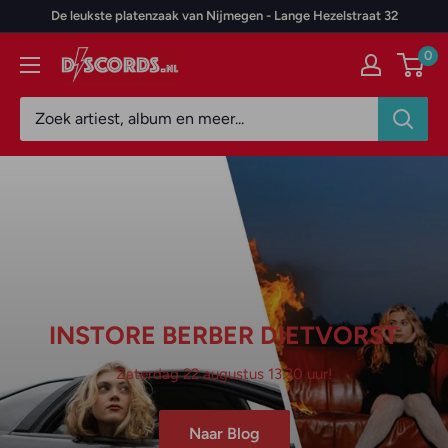
Door
De leukste platenzaak van Nijmegen - Lange Hezelstraat 32
naar
0
Discords.nl
content
The Smiths
Sprankelende, jangle-poppy, melancholische indie-rock!
Naar Collectie