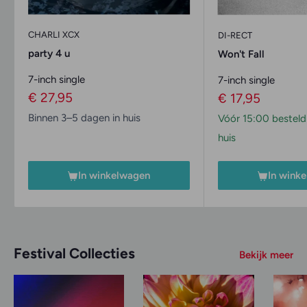
CHARLI XCX
DI-RECT
party 4 u
Won't Fall
7-inch single
7-inch single
Verkoopprijs
€ 27,95
Verkoopprijs
€ 17,95
Binnen 3–5 dagen in huis
Vóór 15:00 besteld
huis
In winkelwagen
In wink
Festival Collecties
Bekijk meer