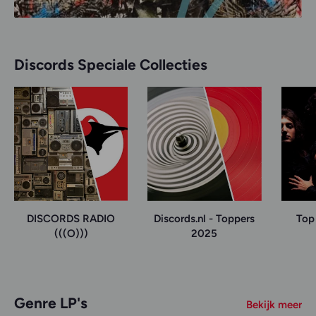
Discords Speciale Collecties
DISCORDS RADIO
Discords.nl - Toppers
Top 
(((O)))
2025
Genre LP's
Bekijk meer