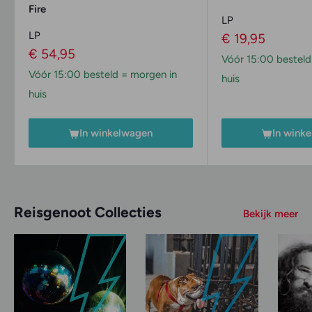
Fire
LP
LP
Verkoopprijs
€ 19,95
Verkoopprijs
€ 54,95
Vóór 15:00 besteld
Vóór 15:00 besteld = morgen in
huis
huis
In winkelwagen
In wink
Reisgenoot Collecties
Bekijk meer