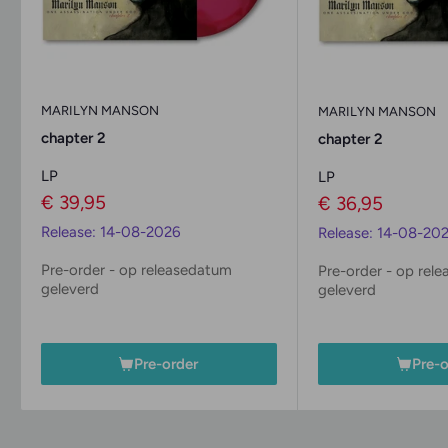
MARILYN MANSON
MARILYN MANSON
chapter 2
chapter 2
LP
LP
Verkoopprijs
€ 39,95
Verkoopprijs
€ 36,95
Release: 14-08-2026
Release: 14-08-20
Pre-order - op releasedatum
Pre-order - op rel
geleverd
geleverd
Pre-order
Pre-o