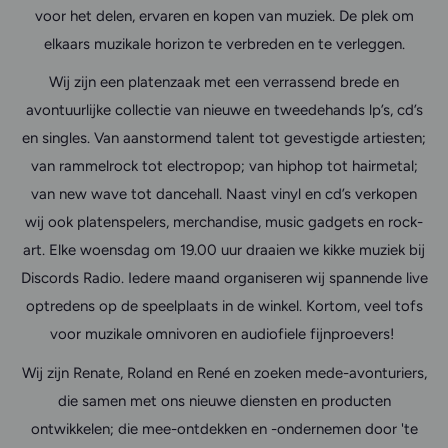
voor het delen, ervaren en kopen van muziek. De plek om
elkaars muzikale horizon te verbreden en te verleggen.
Wij zijn een platenzaak met een verrassend brede en
avontuurlijke collectie van nieuwe en tweedehands lp’s, cd’s
en singles. Van aanstormend talent tot gevestigde artiesten;
van rammelrock tot electropop; van hiphop tot hairmetal;
van new wave tot dancehall. Naast vinyl en cd’s verkopen
wij ook platenspelers, merchandise, music gadgets en rock-
art. Elke woensdag om 19.00 uur draaien we kikke muziek bij
Discords Radio. Iedere maand organiseren wij spannende live
optredens op de speelplaats in de winkel. Kortom, veel tofs
voor muzikale omnivoren en audiofiele fijnproevers!
Wij zijn Renate, Roland en René en zoeken mede-avonturiers,
die samen met ons nieuwe diensten en producten
ontwikkelen; die mee-ontdekken en -ondernemen door 'te