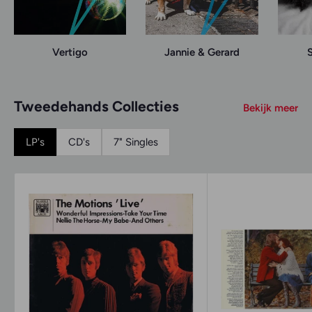
Vertigo
Jannie & Gerard
S
Tweedehands Collecties
Bekijk meer
LP's
CD's
7" Singles