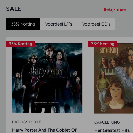
SALE
Bekijk meer
33% Korting
Voordeel LP's
Voordeel CD's
33% Korting
33% Korting
PATRICK DOYLE
CAROLE KING
Harry Potter And The Goblet Of
Her Greatest Hits