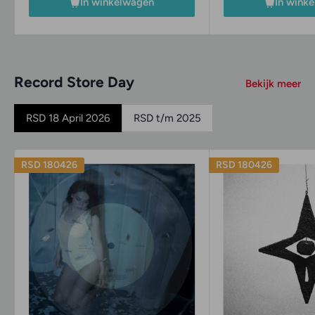
In winkelwagen
In wink
Record Store Day
Bekijk meer
RSD 18 April 2026
RSD t/m 2025
RSD 180426
RSD 180426