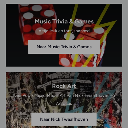
Music Trivia & Games
Altijd leuk en (ont)spanned
Naar Music Trivia & Games
Rock Art
Neo Pop - Mixed Media Art van Nick Twaalfhoven en
Arifocus
Naar Nick Twaalfhoven