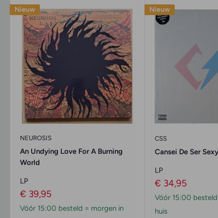
Nieuw
Nieuw
NEUROSIS
CSS
An Undying Love For A Burning
Cansei De Ser Sex
World
LP
LP
Verkoopprijs
€ 34,95
Verkoopprijs
€ 39,95
Vóór 15:00 besteld
Vóór 15:00 besteld = morgen in
huis