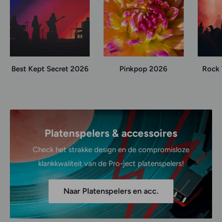
Best Kept Secret 2026
Pinkpop 2026
Rock 
Platenspelers & accessoires
Check het strakke design en de compromisloze
klankkwaliteit van de Pro-ject platenspelers!
Naar Platenspelers en acc.