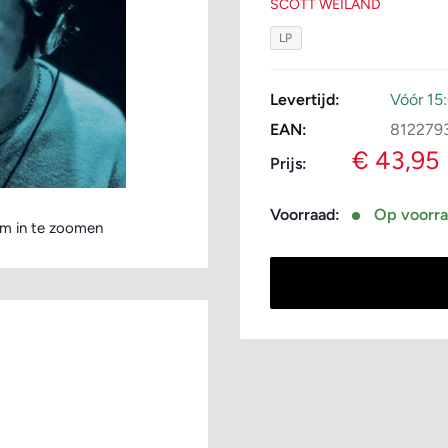
SCOTT WEILAND
LP
Levertijd:
Vóór 15
EAN:
812279
Verkoopp
€ 43,95
Prijs:
Voorraad:
Op voorr
m in te zoomen