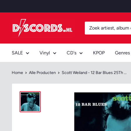
Door
naar
content
Discords.nl
SALE
Vinyl
CD's
KPOP
Genres
Home
Alle Producten
Scott Weiland - 12 Bar Blues 25Th ...