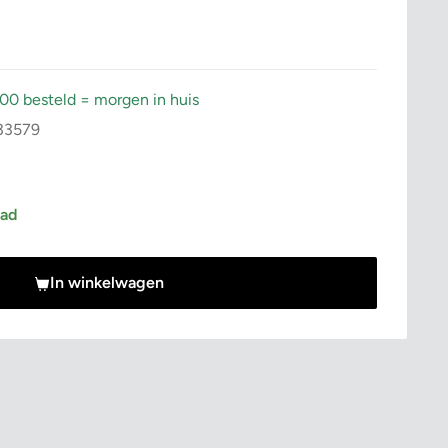
:00 besteld = morgen in huis
33579
rijs
aad
In winkelwagen