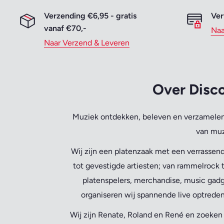
Verzending €6,95 - gratis
Ver
vanaf €70,-
Naa
Naar Verzend & Leveren
Over Disco
Muziek ontdekken, beleven en verzamelen 
van muz
Wij zijn een platenzaak met een verrassend
tot gevestigde artiesten; van rammelrock t
platenspelers, merchandise, music gadg
organiseren wij spannende live optreden
Wij zijn Renate, Roland en René en zoeke