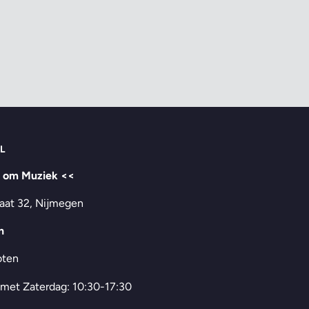
L
t om Muziek <<
aat 32, Nijmegen
n
oten
 met Zaterdag: 10:30-17:30