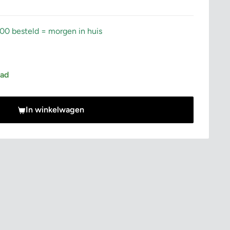
:00 besteld = morgen in huis
rijs
aad
In winkelwagen