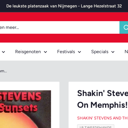
De leukste platenzaak van Nijmegen - Lange Hezelstraat 32
Reisgenoten
Festivals
Specials
N
m...
Shakin' Stev
On Memphis!
SHAKIN' STEVENS AND T
LP TWEEDEHANDS