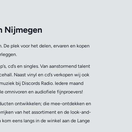
an Nijmegen
. De plek voor het delen, ervaren en kopen
rleggen.
’s, cd’s en singles. Van aanstormend talent
ehall. Naast vinyl en cd’s verkopen wij ook
muziek bij Discords Radio. Iedere maand
le omnivoren en audiofiele fijnproevers!
oducten ontwikkelen; die mee-ontdekken en
errijken van het assortiment en de look-and-
en kom eens langs in de winkel aan de Lange