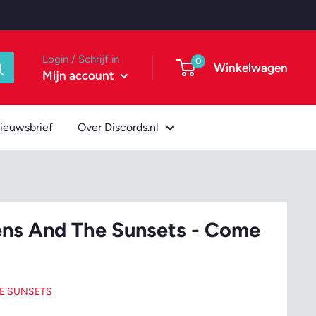
Login / Schrijf in
0
Winkelwagen
Mijn account
ieuwsbrief
Over Discords.nl
ens And The Sunsets - Come
HE SUNSETS