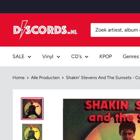
Door
naar
content
Discords.nl
SALE
Vinyl
CD's
KPOP
Genres
Home
Alle Producten
Shakin' Stevens And The Sunsets - Co