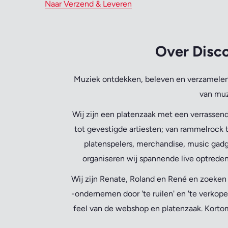
Naar Verzend & Leveren
Over Disco
Muziek ontdekken, beleven en verzamelen 
van muz
Wij zijn een platenzaak met een verrassend
tot gevestigde artiesten; van rammelrock t
platenspelers, merchandise, music gadg
organiseren wij spannende live optreden
Wij zijn Renate, Roland en René en zoeke
-ondernemen door 'te ruilen' en 'te verkope
feel van de webshop en platenzaak. Kortom,