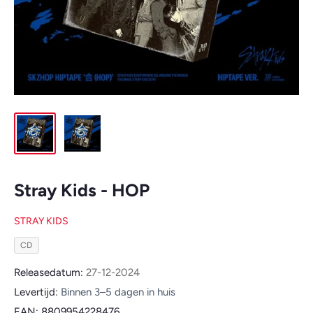
Stray Kids - HOP
STRAY KIDS
CD
Releasedatum:
27-12-2024
Levertijd:
Binnen 3–5 dagen in huis
EAN:
8809954228476