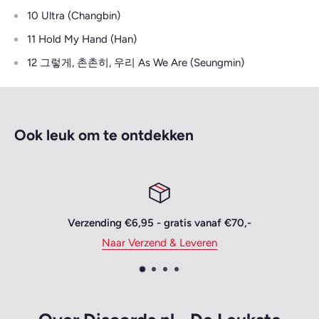
10 Ultra (Changbin)
11 Hold My Hand (Han)
12 그렇게, 촌촌히, 우리 As We Are (Seungmin)
Ook leuk om te ontdekken
,-
Vertrouwd betalen
Naar Bestellen & Betalen