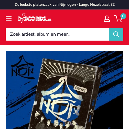
Door
De leukste platenzaak van Nijmegen - Lange Hezelstraat 32
naar
0
Discords.nl
content