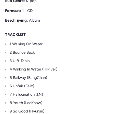
Sub Genre:
K-pop
Formaat:
1 - CD
Beschrijving:
Album
TRACKLIST
1 Walking On Water
2 Bounce Back
3 U ft Tablo
4 Walking In Water (HIP ver)
5 Railway (BangChan)
6 Unfair (Felix)
7 Hallucination (I.N)
8 Youth (LeeKnow)
9 So Good (Hyunjin)