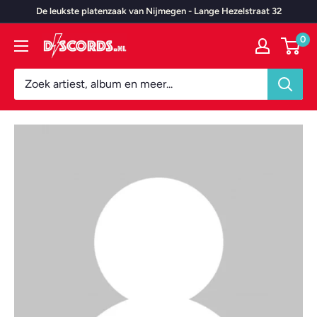
Door
De leukste platenzaak van Nijmegen - Lange Hezelstraat 32
naar
0
Discords.nl
content