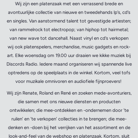
Wij zijn een platenzaak met een verrassend brede en
avontuurlijke collectie van nieuwe en tweedehands lp’s, cd’s
en singles. Van aanstormend talent tot gevestigde artiesten;
van rammelrock tot electropop; van hiphop tot hairmetal;
van new wave tot dancehall. Naast vinyl en cd’s verkopen
wij ook platenspelers, merchandise, music gadgets en rock-
art. Elke woensdag om 19.00 uur draaien we kikke muziek bij
Discords Radio. Iedere maand organiseren wij spannende live
optredens op de speelplaats in de winkel. Kortom, veel tofs
voor muzikale omnivoren en audiofiele fijnproevers!
Wij zijn Renate, Roland en René en zoeken mede-avonturiers,
die samen met ons nieuwe diensten en producten
ontwikkelen; die mee-ontdekken en -ondernemen door 'te
ruilen' en 'te verkopen' collecties in te brengen; die mee-
denken en -doen bij het verrijken van het assortiment en de
look-and-feel van de webshop en platenzaak. Kortom, sluit