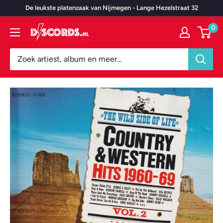
Door
De leukste platenzaak van Nijmegen - Lange Hezelstraat 32
naar
0
Discords.nl
content