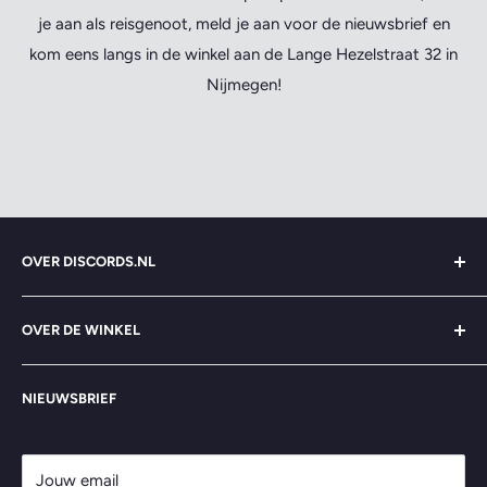
je aan als reisgenoot, meld je aan voor de nieuwsbrief en
kom eens langs in de winkel aan de Lange Hezelstraat 32 in
Nijmegen!
OVER DISCORDS.NL
Zoeken
OVER DE WINKEL
Over ons
Contact
>> Alles Draait om Muziek <<
NIEUWSBRIEF
Veelgestelde vragen
Lange Hezelstraat 32, Nijmegen
Algemene voorwaarden
Openingstijden
Privacybeleid
Jouw email