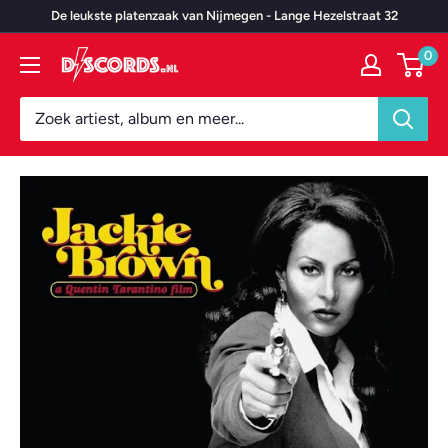
Door
De leukste platenzaak van Nijmegen - Lange Hezelstraat 32
naar
0
Discords.nl
content