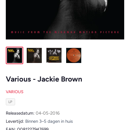
Various - Jackie Brown
VARIOUS
LP
Releasedatum:
04-05-2016
Levertijd:
Binnen 3–5 dagen in huis
EAN:
0081227947699