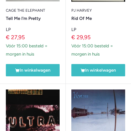
CAGE THE ELEPHANT
PJ HARVEY
Tell Me I'm Pretty
Rid Of Me
LP
LP
Verkoopprijs
Verkoopprijs
€ 27,95
€ 29,95
Vóór 15:00 besteld =
Vóór 15:00 besteld =
morgen in huis
morgen in huis
In winkelwagen
In winkelwagen