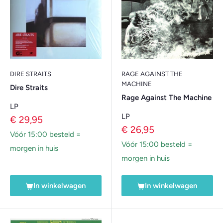
Tone ska op 'Inner London Violence' van Bad Manners; de
dromerige 90s alt-rock met warme gitaren en pulserende
groove op 'Lace Virginia' van An Emotional Fish; die laidback
indie-poppert 'Strange' van Villa Rosie; en die springerige
funky bas, surrealistische indie op 'Just Goofing' van
DIRE STRAITS
RAGE AGAINST THE
Plumeau!
MACHINE
Dire Straits
Rage Against The Machine
LP
LP
Verkoopprijs
€ 29,95
Verkoopprijs
€ 26,95
Vóór 15:00 besteld =
Vóór 15:00 besteld =
morgen in huis
morgen in huis
In winkelwagen
In winkelwagen