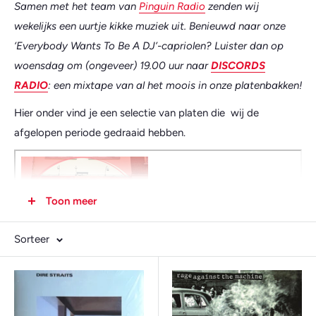
Samen met het team van
Pinguin Radio
zenden wij
wekelijks een uurtje kikke muziek uit. Benieuwd naar onze
‘Everybody Wants To Be A DJ’-capriolen? Luister dan op
woensdag om (ongeveer) 19.00 uur naar
DISCORDS
RADIO
: een mixtape van al het moois in onze platenbakken!
Hier onder vind je een selectie van platen die wij de
afgelopen periode gedraaid hebben.
Toon meer
Op woensdag 5 augutsus draaiden we onder meer de sitar-
gedreven psych-funk versie van 'Jumpin Jack Flash' van
Sorteer
Ananda Shankar met knetterende percussie en groovy
baslijnen; de sprankelende indie-pop met fuzz-gitaren en
dansbare drums op 'Is This Love' van Pip Blom (en Alex
(Franz Ferdinand) Kapranos); de hyperactieve, stuiterende 2-