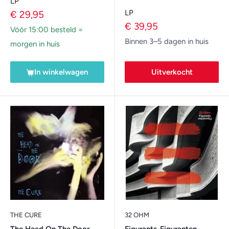
LP
Verkoopprijs
LP
€ 29,95
Verkoopprijs
€ 39,95
Vóór 15:00 besteld =
Binnen 3–5 dagen in huis
morgen in huis
In winkelwagen
Uitverkocht
THE CURE
32 OHM