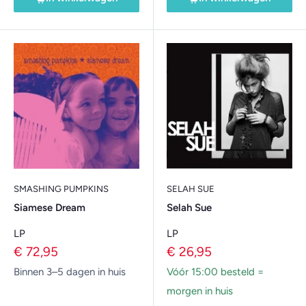
SMASHING PUMPKINS
SELAH SUE
Siamese Dream
Selah Sue
LP
LP
Verkoopprijs
Verkoopprijs
€ 72,95
€ 26,95
Binnen 3–5 dagen in huis
Vóór 15:00 besteld =
morgen in huis