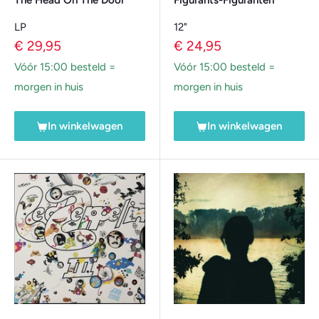
The Head On The Door
Figurants-Figuranten
LP
12"
Verkoopprijs
Verkoopprijs
€ 29,95
€ 24,95
Vóór 15:00 besteld =
Vóór 15:00 besteld =
morgen in huis
morgen in huis
In winkelwagen
In winkelwagen