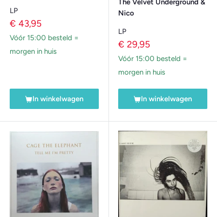
The Velvet Underground &
LP
Nico
Verkoopprijs
€ 43,95
LP
Vóór 15:00 besteld =
Verkoopprijs
€ 29,95
morgen in huis
Vóór 15:00 besteld =
morgen in huis
In winkelwagen
In winkelwagen