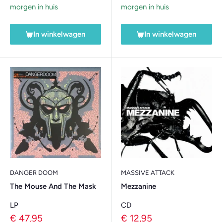
morgen in huis
morgen in huis
In winkelwagen
In winkelwagen
DANGER DOOM
MASSIVE ATTACK
The Mouse And The Mask
Mezzanine
LP
CD
Verkoopprijs
Verkoopprijs
€ 47,95
€ 12,95