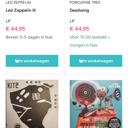
LED ZEPPELIN
PORCUPINE TREE
Led Zeppelin III
Deadwing
LP
LP
Verkoopprijs
Verkoopprijs
€ 44,95
€ 44,95
Binnen 3–5 dagen in huis
Vóór 15:00 besteld =
morgen in huis
In winkelwagen
In winkelwagen