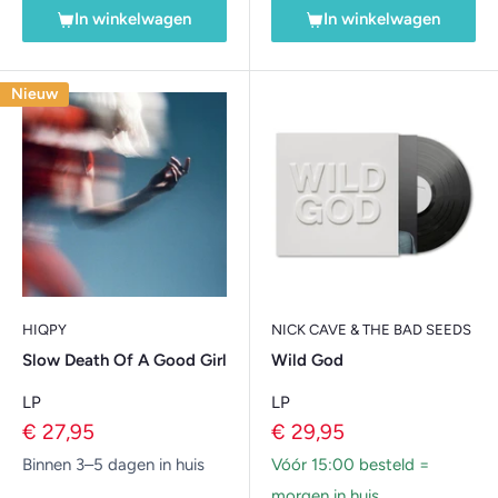
In winkelwagen
In winkelwagen
Nieuw
HIQPY
NICK CAVE & THE BAD SEEDS
Slow Death Of A Good Girl
Wild God
LP
LP
Verkoopprijs
Verkoopprijs
€ 27,95
€ 29,95
Binnen 3–5 dagen in huis
Vóór 15:00 besteld =
morgen in huis