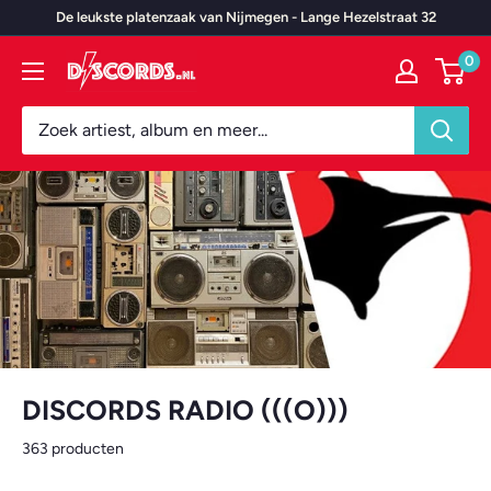
Door
De leukste platenzaak van Nijmegen - Lange Hezelstraat 32
naar
0
Discords.nl
content
DISCORDS RADIO (((O)))
363 producten