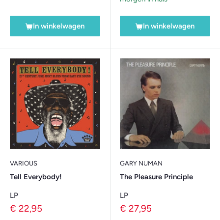
In winkelwagen
In winkelwagen
VARIOUS
GARY NUMAN
Tell Everybody!
The Pleasure Principle
LP
LP
Verkoopprijs
Verkoopprijs
€ 22,95
€ 27,95