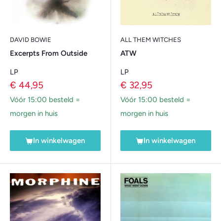
DAVID BOWIE
ALL THEM WITCHES
Excerpts From Outside
ATW
LP
LP
Verkoopprijs
Verkoopprijs
€ 44,95
€ 32,95
Vóór 15:00 besteld =
Vóór 15:00 besteld =
morgen in huis
morgen in huis
In winkelwagen
In winkelwagen