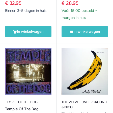
Verkoopprijs
Verkoopprijs
€ 32,95
€ 28,95
Binnen 3–5 dagen in huis
Vóór 15:00 besteld =
morgen in huis
In winkelwagen
In winkelwagen
TEMPLE OF THE DOG
THE VELVET UNDERGROUND
& NICO
Temple Of The Dog