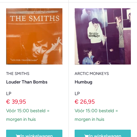
THE SMITHS
ARCTIC MONKEYS
Louder Than Bombs
Humbug
LP
LP
Verkoopprijs
Verkoopprijs
€ 39,95
€ 26,95
Vóór 15:00 besteld =
Vóór 15:00 besteld =
morgen in huis
morgen in huis
In winkelwagen
In winkelwagen