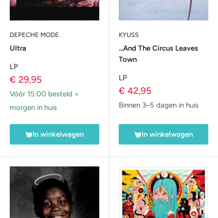
DEPECHE MODE
KYUSS
Ultra
...And The Circus Leaves
Town
LP
Verkoopprijs
LP
€ 29,95
Verkoopprijs
€ 42,95
Vóór 15:00 besteld =
Binnen 3–5 dagen in huis
morgen in huis
In winkelwagen
In winkelwagen